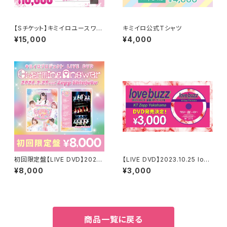
【Sチケット】キミイロユースワン
キミイロ公式Tシャツ
マンライブ 2026年10月1日
¥15,000
¥4,000
（木）「再戦」
初回限定盤【LIVE DVD】2026.
【LIVE DVD】2023.10.25 love
3.25 キミイロプロジェクト Ze
buzz 全国ツアーファイナル KT
¥8,000
¥3,000
pp Shinjuku 「Charming Ans
Zepp Yokohama公演
wer」
商品一覧に戻る