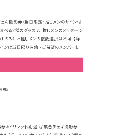
Lのみ） ＊推しメンの複数選択は不可 【詳
サインは当日限り有効 ・ご希望のメンバー1名
撮影は終演後特典会の一番最初に実施いたし
集合チェキを撮影し後日お渡しが可能となりま
ンバーからの手書きメッセージ付 ※衣装等の
再戦」
のみ） 【商品のお渡しについ
いては当日会場にて引き換えとさせていただく
ードをご利用の場合には一時的に引き落としが
。 【デビットカード・プリ