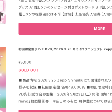
（当日限定・推しメンのサイン付き） ③オリジナルマフラータオル（推しメンのサイン入り） ④選べる2種の
ペイドカードでの支払いについて】 ご注文日から月を跨い
グッズ A：推しメンのメッセージ付きポストカード B：推しメン
れることがございます。 ご注文時に一度引き落としを行った金額分は、後日カード会社より自動的に返
推しメンの複数選択は不可 【詳細】 ①最優先入場券（入場料込み） ※入場時の整理番号はSチケット
金されますが、 その返金までに通常1ヶ月半～2ヶ月程度か
「ご購入順」となります。 ※Sチケットを複数個ご購入であっ
時的に二重引き落としの状態となります。 なお、返金までにかかる期間につきましては、お客さまがご利
しとなります。 ※入場時別途1ドリンク代を頂戴しております。 ②集合チェキ撮影券（推しメンのサイ
MORE
用のデビットカードによって 異なりますので、カード発行
き） ・撮影とサインは当日限り有効 ・ご希望のメンバー1名
す。 下記、ヘルプページをご参照お願いいたします。 https://x.gd/IcWWc 【本商品についてのお問い合
集合チェキ撮影は終演後特典会の一番最初に実施いたします
わせ】
info@kimiiro.tokyo
【備考】 下記注意事項をご参照いただきまして、予めご了承の上ご注文を
バーのみの集合チェキを撮影し後日お渡しが可能となります
初回限定盤【LIVE DVD】2026.3.25 キミイロプロジェクト Zepp S
お願いいたします。 ・ご購入（予約含む）後はいかなる場合
③マフラータオル（推しメンのサイン付き） ※商品画像は
の交換はお受けしておりません。
¥8,000
ざいます。 ④選べる2種のグッズ A：推しメンのメッセージ付きポストカード ※ご購入時ご選択いただき
ました推しメンバーからの手書きメッセージ付 ※衣装等の
SOLD OUT
サイン付きTシャツ（サイズ：XLのみ） 【商品のお渡しについて】 事前に郵送にてお届け予定です。 ※一部
■商品情報 2026.3.25 Zepp Shinjukuにて開催されたワ
の商品については当日会場にて引き換えとさせていただく場合がございます。 
様子を収録 ■初回限定盤 価格：8,000円 ■初回限定特典 ・Zepp Shinjuku ワンマンフォトブック ・D
品代金の決済は、「商品発送時」におこなわれます。 なお、
VD先行試写会参加権 2026年5月23日（土）開催 開場：15時
プリペイドカードをご利用の場合には一時的に引き落としが
rming」動画撮影券 ＊当日のみ有効 月神藍については後日撮
経過後にキャンセル対応となります。 【デビットカード・プリペイドカードでの支払いについて】 ご注文日
メセカ ・ランダムブロマイド5枚セット ■商品の発送について 6月上旬〜中旬ごろを予定しております。