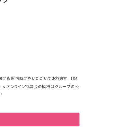
ップ
週間程度お時間をいただいております。 ［配
Ch/streams オンライン特典会の模様はグループの公
!