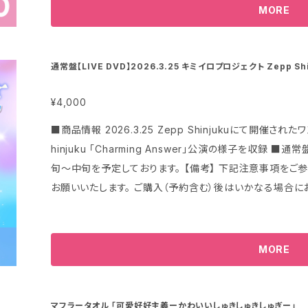
から月を跨いで発送する場合、ご注文金額の引き落としされることがござい
⌚️DVD完成試写会のスケジュール予定 ・15時35分〜 DV
MORE
落としを行った金額分は、後日カード会社より自動的に返金
合により調整あり ＊注文後の推しメンの変更や複数選択は不可とさせていただいております。 【備考】
2ヶ月程度かかる場合がありますので、 ご返金までの間一時
下記注意事項をご参照いただきまして、予めご了承の上ご注
お、返金までにかかる期間につきましては、お客さまがご利用
後はいかなる場合においてもキャンセル、返品、返金、他商
通常盤【LIVE DVD】2026.3.25 キミイロプロジェクト Zepp Shin
カード発行会社へお尋ねいただきますようお願いいたします。 下記、ヘルプページをご参照お願い
します。 https://x.gd/IcWWc 【本商品について
¥4,000
意事項をご参照いただきまして、予めご了承の上ご注文をお願
■商品情報 2026.3.25 Zepp Shinjukuにて開催され
かなる場合においてもキャンセル、返品、返金、他商品への
hinjuku 「Charming Answer」公演の様子を収録 ■通常盤 価格：4,000円 ■発送予定時期 6月上
旬〜中旬を予定しております。 【備考】 下記注意事項をご参照いただきまして、予めご了承の上ご注文を
お願いいたします。 ご購入（予約含む）後はいかなる場合に
交換はお受けしておりません。
MORE
マフラータオル 「可愛好好主義ーかわいいしゅきしゅきしゅぎー」