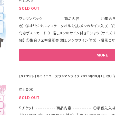
¥12,500
SOLD OUT
ワンマンパック ----------- 商品内容 ----------- ①集合チェキ撮影券（当日限定・推しメンのサイン付
き） ②オリジナルマフラータオル（推しメンのサイン入り） ③選べる2種のグッズ A：推しメンのメッセージ
付きポストカード B：推しメンのサイン付きTシャツ（サイズ：X
細】 ①集合チェキ撮影券（推しメンのサイン付き） ・撮影と
の当日の終演後特典会にてサイン記入あり。 ・集合チェキ
ます。 ・その時間に撮影が難しい場合は、メンバーのみの
MORE
す。ご希望の場合は備考欄へご記載ください。 ②マフラータオル（推しメンのサイン付き） ※商品画像は
イメージです。実際の商品とは異なる場合がございます。 ③選べる2種のグッズ A：推しメンのメッセージ
付きポストカード ※ご購入時ご選択いただきました推しメ
【Sチケット】キミイロユースワンマンライブ 2026年10月1日（木）「
ご希望はお受け致しかねます B：推しメンのサイン付きTシャツ（サイズ：XL
¥15,000
て】 事前に郵送にてお届け予定です。 ※一部の商品につ
場合がございます。 【決済時期について】 商品代金の決済は、「商品発送時」におこなわれます。 なお、注
SOLD OUT
文が確定したタイミングで、デビットカード・プリペイドカ
Sチケット ----------- 商品内容 ----------- ①最優先入場券＊ドリンク代別途 ②集合チェキ撮影券
おこなわれることがございますが、一定期間経過後にキャンセル対応となります