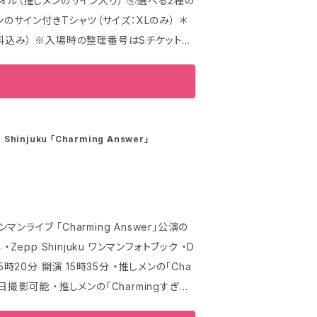
で発送する場合、ご注文金額の引き落としさ
のサイン付きTシャツ（サイズ：XLのみ） ＊
かる場合がありますので、 ご返金までの間一
ても優先入場券は「お1人様1枚のみ」のお渡
ン付
会社へお尋ねいただきますようお願いいたしま
の当日の終演後特典会にてサイン記入あり。 ・
。 ・その時間に撮影が難しい場合は、メン
。ご希望の場合は備考欄へご記載ください。
hinjuku 「Charming Answer」
においてもキャンセル、返品、返金、他商品へ
イメージです。実際の商品とは異なる場合がご
ご希望はお受け致しかねます B：推しメンの
ンマンライブ 「Charming Answer」公演の
【決済時期について】 商
注文が確定したタイミングで、デビットカード・
20分 開演 15時35分 ・推しメンの「Cha
おこなわれることがございますが、一定期間
影可能 ・推しメンの「Charmingすぎる」