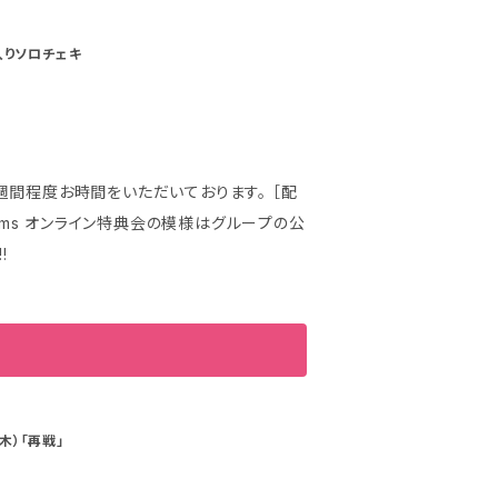
ン入りソロチェキ
週間程度お時間をいただいております。 ［配
Ch/streams オンライン特典会の模様はグループの公
!
木）「再戦」