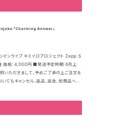
ます。 ご注文時に一度引き
D先行試写会 ・17時45分〜 無料特典会 ＊場
されますが、 その返金までに通常1ヶ月半～
的に二重引き落としの状態となります。 な
文をお願いいたします。 ご購入（予約含む）
のデビットカードによって 異なりますので、
品への交換はお受けしておりません。
juku 「Charming Answer」
いた
のお問い合わせ】
info@kimiiro.tokyo
【備考】 下記注
いいたします。 ・ご購入（予約含む）後はい
たワンマンライブ キミイロプロジェクト Zepp S
交換はお受けしておりません。
おいてもキャンセル、返品、返金、他商品への